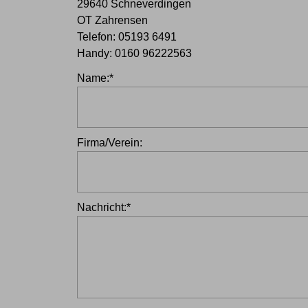
29640 Schneverdingen
OT Zahrensen
Telefon: 05193 6491
Handy: 0160 96222563
Pflichtfeld
Name:
*
Firma/Verein:
Pflichtfeld
Nachricht:
*