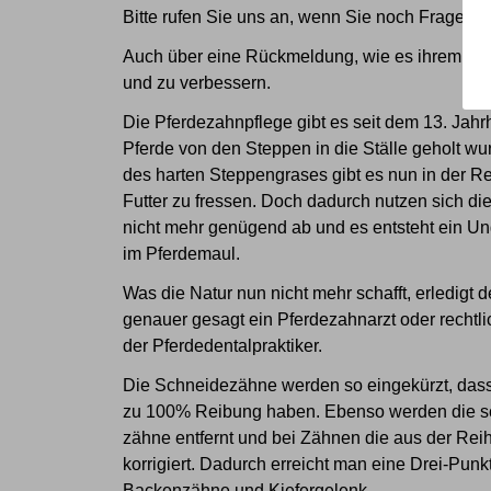
Bitte rufen Sie uns an, wenn Sie noch Fragen 
Auch über eine Rückmeldung, wie es ihrem Pferd
und zu verbessern.
Die Pferdezahnpflege gibt es seit dem 13. Jahrh
Pferde von den Steppen in die Ställe geholt wur
des harten Steppengrases gibt es nun in der Re
Futter zu fressen. Doch dadurch nutzen sich d
nicht mehr genügend ab und es entsteht ein Un
im Pferdemaul.
Was die Natur nun nicht mehr schafft, erledigt 
genauer gesagt ein Pferdezahnarzt oder rechtlic
der Pferdedentalpraktiker.
Die Schneidezähne werden so eingekürzt, das
zu 100% Reibung haben. Ebenso werden die s
zähne entfernt und bei Zähnen die aus der Reih
korrigiert. Dadurch erreicht man eine Drei-Pun
Backenzähne und Kiefergelenk.