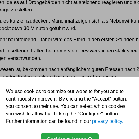
sen, da es auf Drohgebärden nicht ausreichend reagieren und s
age zu stellen.
ich, es kurz einzudecken. Manchmal zeigen sich als Nebenwirkun
deckt etwa 30 Minuten geführt wird.
t sehr harntreibend. Daher wird das Pferd in den ersten Stunden
rd in seltenen Fällen bei den ersten Fressversuchen stark spei
agen verschwunden.
gewesen ist, bekommen nach anfänglichem guten Fressen nach 2
zendes Kiefergelenk und wird von Tag zu Tag besser.
che kann man dem Pferd das Einkauen mit dem Verabreichen ein
We use cookies to optimize our website for you and to
continuously improve it. By clicking the "Accept" button,
nötigen die Wunden einige Tage Zeit zum verheilen. Es empfiehl
you consent to their use. You can select which cookies
mpfung noch wirksam ist.
you wish to allow by clicking the "Configure" button.
Further information can be found in our
privacy policy.
iv ausfallen.