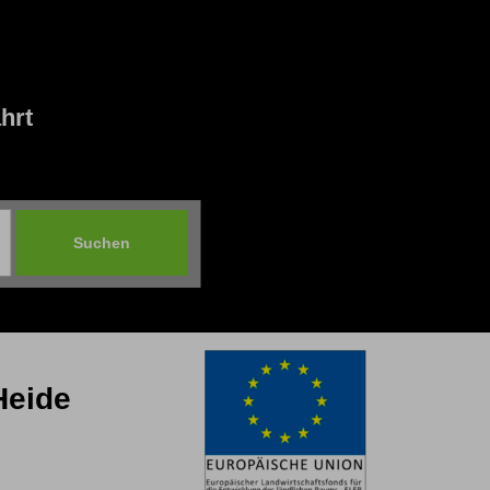
hrt
Heide