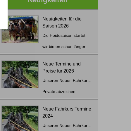
Neuigkeiten für die
Saison 2026
Die Heidesaison startet.
wir bieten schon länger die Bezahlung mit Paypal oder Überweisung an.
aktuell werden die meisten Kutschen mit einem Kartenlesegerät ausgerüstet.
Neue Termine und
Neuigkeiten für die Saison 
Weiterlesen …
Preise für 2026
Unseren Neuen Fahrkurs Termine für 2026 sind online.
Private abzeichen
Gewerbliche abzeichen
Neue Fahrkurs Termine
Fortbildungen
2024
außerdem die aktuelle Preise für Kutschfahrten und Übernachtungen in 2026
Unseren Neuen Fahrkurs Termine für 2024 sind online.