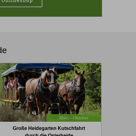
de
März - Oktober
Große Heidegarten Kutschfahrt
durch die Osterheide