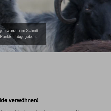
Familie Meyer
gen
wurden im Schnitt
5 Punkten abgegeben.
Wir haben täglich frische E
Weiterlesen …
eide verwöhnen!