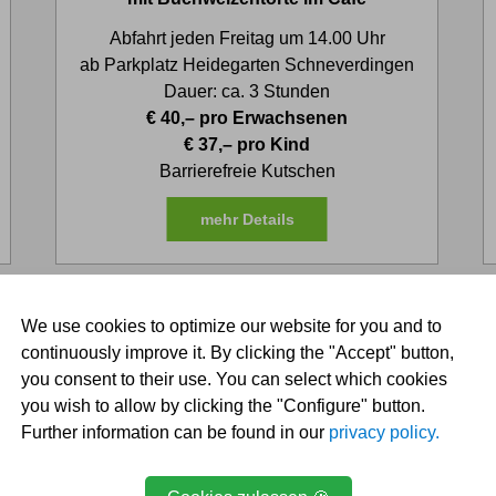
Abfahrt jeden Freitag um 14.00 Uhr
ab Parkplatz Heidegarten Schneverdingen
Dauer: ca. 3 Stunden
€ 40,– pro Erwachsenen
€ 37,– pro Kind
Barrierefreie Kutschen
mehr Details
We use cookies to optimize our website for you and to
continuously improve it. By clicking the "Accept" button,
you consent to their use. You can select which cookies
you wish to allow by clicking the "Configure" button.
laub, Handel und Ausbildung in de
Further information can be found in our
privacy policy.